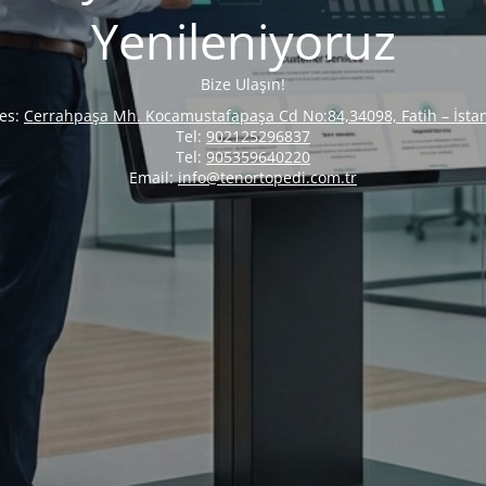
Yenileniyoruz
Bize Ulaşın!
es:
Cerrahpaşa Mh. Kocamustafapaşa Cd No:84,34098, Fatih – İsta
Tel:
902125296837
Tel:
905359640220
Email:
info@tenortopedi.com.tr