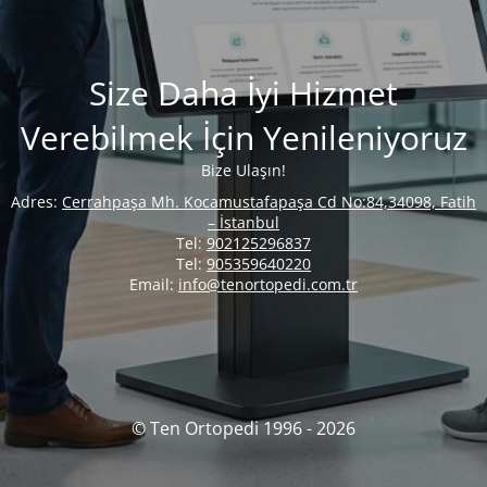
Size Daha İyi Hizmet
Verebilmek İçin Yenileniyoruz
Bize Ulaşın!
Adres:
Cerrahpaşa Mh. Kocamustafapaşa Cd No:84,34098, Fatih
– İstanbul
Tel:
902125296837
Tel:
905359640220
Email:
info@tenortopedi.com.tr
© Ten Ortopedi 1996 - 2026