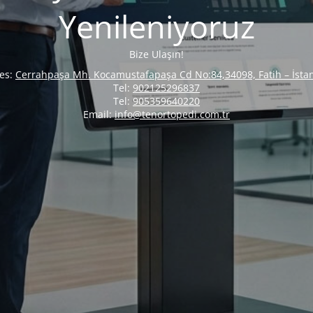
Yenileniyoruz
Bize Ulaşın!
es:
Cerrahpaşa Mh. Kocamustafapaşa Cd No:84,34098, Fatih – İsta
Tel:
902125296837
Tel:
905359640220
Email:
info@tenortopedi.com.tr